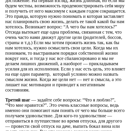
достижение. На первый взгляд, жизнь длинная, но если мы
будем честны, возможность продемонстрировать себя миру
и получить от него максимум с каждым годом сокращается.
Это правда, которую нужно понимать и которая заставляет
нас планировать свою жизнь, делать ее такой какой бы нам
хотелось. Возникает вопрос: “А чего бы нам хотелось?”
Отсюда вытекает еще одна проблема, связанная с тем, что
очень часто нами движут другие цели (родителей, боссов,
страны и т.д.) Если мы хотим прожить жизнь так, как бы
нам хотелось, нужно осмыслить свои цели. Когда мы их
понимаем, то выстраиваем порядки собственной жизни
вокруг них, и тогда у нас все сбалансировано и мы не
делаем лишних движений, а наоборот — прикладываем
усилия для их исполнения. Если у нас есть цель, это влияет
на еще один параметр, который условно можно назвать
смыслом жизни. Когда же цели нет — нет и смысла, а это
лишает нас мотивации и приводит к негативным
состояниям.
Третий шаг
— задайте себе вопросы: “Что я люблю?”,
“Что мне нравится?”. Это очень классные вопросы, ведь
именно они помогают нам понять от чего мы больше всего
получаем удовольствие. Для кого-то удовольствие —
отправиться в путешествие во время отпуска, для другого
— провести свой отпуск на даче, выпить бокал вина или