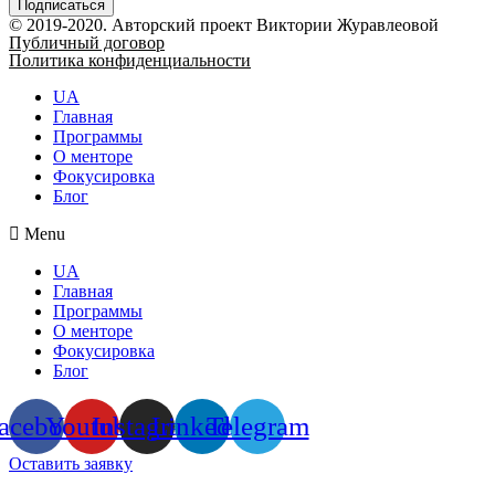
© 2019-2020. Авторский проект Виктории Журавлеовой
Публичный договор
Политика конфиденциальности
UA
Главная
Программы
О менторе
Фокусировка
Блог
Menu
UA
Главная
Программы
О менторе
Фокусировка
Блог
acebook
Youtube
Instagram
Linkedin
Telegram
Оставить заявку