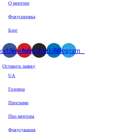
О менторе
Фокусировка
Блог
acebook
Youtube
Instagram
Linkedin
Telegram
Оставить заявку
UA
Головна
Програми
Про ментора
Фокусування